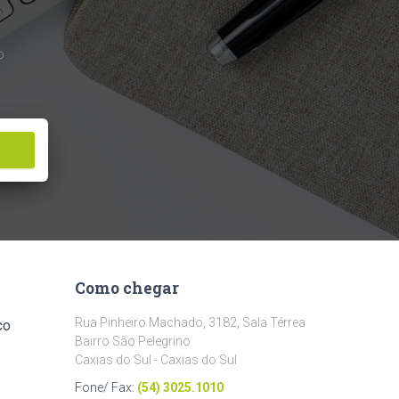
o
Como chegar
Rua Pinheiro Machado, 3182, Sala Térrea
CO
Bairro São Pelegrino
Caxias do Sul - Caxias do Sul
Fone/ Fax:
(54) 3025.1010