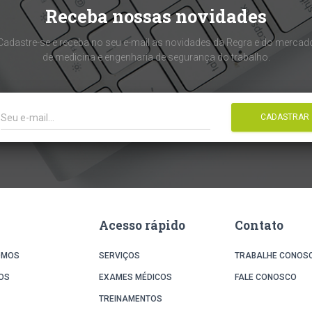
Receba nossas novidades
Cadastre-se e receba no seu e-mail as novidades da Regra e do mercad
de medicina e engenharia de segurança do trabalho.
CADASTRAR
Acesso rápido
Contato
OMOS
SERVIÇOS
TRABALHE CONOS
OS
EXAMES MÉDICOS
FALE CONOSCO
TREINAMENTOS