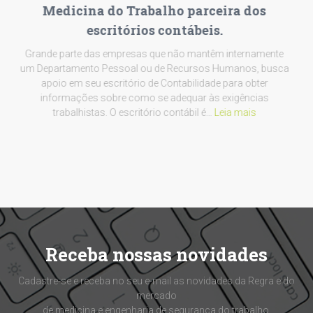
Medicina do Trabalho parceira dos
escritórios contábeis.
Grande parte das empresas que não mantêm internamente
um Departamento Pessoal ou de Recursos Humanos, busca
apoio em seu escritório de Contabilidade para obter
informações sobre como se adequar às exigências
trabalhistas. O escritório contábil é…
Leia mais
Receba nossas novidades
Cadastre-se e receba no seu e-mail as novidades da Regra e do
mercado
de medicina e engenharia de segurança do trabalho.