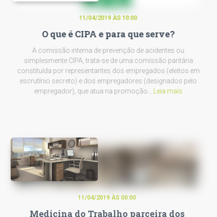
11/04/2019 ÀS 10:00
O que é CIPA e para que serve?
A comissão interna de prevenção de acidentes ou
simplesmente CIPA, trata-se de uma comissão paritária
constituída por representantes dos empregados (eleitos em
escrutínio secreto) e dos empregadores (designados pelo
empregador), que atua na promoção…
Leia mais
11/04/2019 ÀS 00:00
Medicina do Trabalho parceira dos